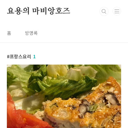
본문 바로가기
요용의 마비앙호즈
홈
방명록
프랑스요리
1