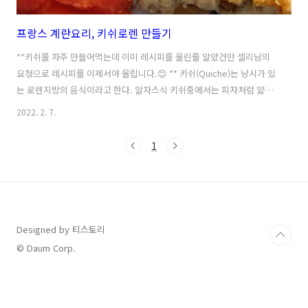
프랑스 계란요리, 키쉬로렌 만들기
**키쉬를 자주 만들어먹는데 이미 레시피를 올린줄 알았건만 셀리님의
요청으로 레시피를 이제서야 올립니다.😊 ** 키쉬(Quiche)는 낭시가 있
는 로렌지방의 음식이라고 한다. 알자스식 키쉬중에서는 피자처럼 얇게
만들어 먹는 플람키쉬도 있다. 키쉬를 만들려면 시트지가 필요한데 생지
2022. 2. 7.
로 된 시트지를 사면 간편하겠지만 에그타르트나 과일타르트에 활용되
는 빠뜨 브리제를 직접 만드는것도 그리 어렵지 않다. 빠뜨 브리제(Pâte
1
Brisée) 재료 : 지름 22-26 cm 용 밀가루 박력분 150g, 버터(마가린으로
대체 가능) 75g, 물 50g, 소금 반티스푼 (디저트용 시트를 만들때는 소금
은 생략한다.) 빠뜨 브리제는 써머믹스나 빵굽는 기계로 적당히 섞이는
정도만 돌린 후 위생봉지에 담아서 냉장고에 휴지시켰다가 ..
Designed by 티스토리
© Daum Corp.