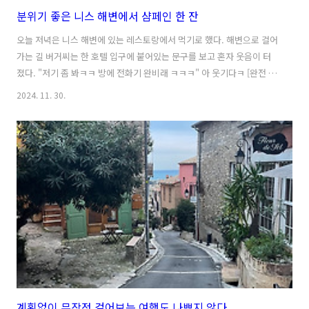
분위기 좋은 니스 해변에서 샴페인 한 잔
오늘 저녁은 니스 해변에 있는 레스토랑에서 먹기로 했다. 해변으로 걸어
가는 길 버거씨는 한 호텔 입구에 붙어있는 문구를 보고 혼자 웃음이 터
졌다. "저기 좀 봐ㅋㅋ 방에 전화기 완비래 ㅋㅋㅋ" 아 웃기다ㅋ [완전 편
안함/ 객실내 전화기 완비/ 저렴한 가격] 아마도 오래전에 써붙인걸 교체
2024. 11. 30.
하지 않은거겠지. 그래도 웃김ㅋ "우리 호텔에는 방마다 화장실이 있어
요- 하는거랑 뭐가 달라 ㅋㅋㅋ" "우리 호텔에는 방마다 샤워실이 있어
요-ㅋㅋ" 죄없는 호텔을 놀리면서 깔깔 웃다보니 금방 해변에 도착했다.
죄송합니다- 화려한 호텔들이 즐비한 해변에서 우리가 예약한 레스토랑
을 찾았다. 오 분위기 완전 좋아. 핑크구나ㅋ 의외로 다른 음료에 비해 샴
페인 가격이 많이 차이가 나지 않아서 오늘은 특별히 샴페인을 주문했..
계획없이 무작정 걸어보는 여행도 나쁘지 않다.