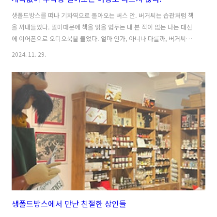
생폴드방스를 떠나 기차역으로 돌아오는 버스 안. 버거씨는 습관처럼 책
을 꺼내들었다. 멀미때문에 책을 읽을 엄두는 내 본 적이 없는 나는 대신
에 이어폰으로 오디오북을 들었다. 얼마 안가, 아니나 다를까, 버거씨는
졸다가 책을 요란하게 떨어트렸다. 사실 나는 그 장면을 처음부터 지켜보
2024. 11. 29.
면서 비디오를 찍고 있었는데ㅋㅋ 책을 못잡아줘서 미안해... 웃느라 그
랬어. 버거씨는 오히려 나한테 미안하단다. 나를 챙피하게 해서 미안하다
는건가...? 니스로 바로 돌아가자니 시간이 꽤 많이 남는다. 기차역이 있
는 깐뉴쉬르메르(Cagne-sur-mer) 구글맵 사진을 보니 꽤 볼거리가 있
어보였다. 결국 우리는 깐뉴쉬르메르를 한바퀴 둘러보기로 했다. 버거씨
는 버스안에서 잠깐 눈을 붙인 후부터 기운이 만땅 충전되었는지 의욕
이..
생폴드방스에서 만난 친절한 상인들