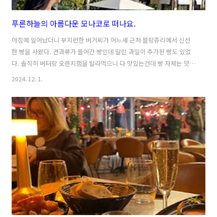
푸른하늘의 아름다운 모나코로 떠나요.
아침에 일어났더니 부지런한 버거씨가 어느새 근처 블랑쥬리에서 신선
한 빵을 사왔다. 견과류가 들어간 빵인데 말린 과일이 추가된 빵도 있었
다. 솔직히 버터랑 오렌지잼을 발라먹으니 다 맛있는건데 빵 자체는 맛이
있는건지 잘 모르겠다. 버거씨가 맛있다고 자꾸 감탄하니까 그냥 그런가
2024. 12. 1.
보다 싶음. 생폴드방스에서 사온 트러플 아몬드도 아침에 한 줌씩 챙겨먹
는다. 맛있긴 하네. 콤부차, 감 그리고 두유요거트도 든든하게 곁들였다.
오늘도 빠지면 서운한 버거씨표 차이티- 끓인 두유로 만들어 더 고소하
다. 한사발 든든하게 완샷하고 오늘 하루를 힘차게 시작! 오늘 우리는 모
나코에 간다. 기차역으로 갔더니 여전히 토토가 뚱하게 서 있네. 아직도
일행이 안나타났나…새파란 하늘을 보니 오늘 하루도 즐거울 모양이다.
그런데...