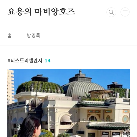
본문 바로가기
요용의 마비앙호즈
홈
방명록
티스토리챌린지
14