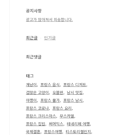
공지사항
광고가 많아져서 죄송합니다.
최근글
인기글
최근댓글
태그
개냥이
프랑스 음식
프랑스 디저트
겁많은 고양이
오블완
낭시 맛집
아깽이
프랑스 물가
프랑스 낭시
프랑스 코로나
프랑스 요리
프랑스 크리스마스
무스카델
프랑스 집밥
써머믹스
테네리페 여행
국제결혼
프랑스여행
티스토리챌린지