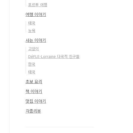
포르투 여행
여행 이야기
태국
뉴욕
사는 이야기
고양이
DéFLE-Lorraine 다국적 친구들
한국
태국
초보 요리
책 이야기
맛집 이야기
각종리뷰