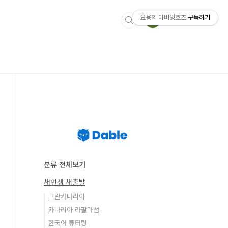
요용의 마비앙호즈
구독하기
분류 전체보기
새인생 새출발
그란카나리아
카나리아 라팔마섬
한국어 튜터링