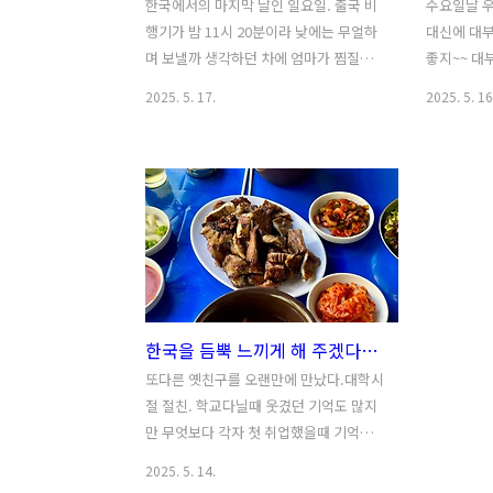
한국에서의 마지막 날인 일요일. 출국 비
수요일날 
행기가 밤 11시 20분이라 낮에는 무얼하
대신에 대부
며 보낼까 생각하던 차에 엄마가 찜질방
좋지~~ 대
에 가자고 하셨다. 오~ 좋은 생각이다!! 언
래 전망대에
2025. 5. 17.
2025. 5. 16
니도 불러서 같이 가자~ 식혜랑 맥반석 계
은 참 좋은
란 맛있겠당~ 나 혼자 이런 소릴 하고 있
서 아쉽다ㅋ
을때 엄마는 오랜만에 때밀이 아줌마한테
세먼지때문에
몸을 맡기겠다고 중얼거리셨다. 정말 오
잇 속상해라
랜만에 와보는 찜질방 너무 좋다ㅋ 삼모
조력 발전소
녀 둥글게 앉아서 '찜질방 토크'하면서 미
차이를 이
친듯이 웃었다. 인제 같이 나이들어간다
하게 오염
고 엄마가 응큼한 얘기도 좀 풀어주심ㅋ
데 큰 몫을
ㅋ 때빼고 땀도빼고 광내고 집에 돌아와
와서 바다
한국을 듬뿍 느끼게 해 주겠다는 내 친구
서 짐을 마저 쌌다. 언니가 잔멸치를 볶아
사먹었다. 
다 줬고 엄마는 무말랭이를 해주셨다. 울
니야. 잠시
또다른 옛친구를 오랜만에 만났다.대학시
엄마 무말랭이는 어릴적부터 진짜 맛났
해변으로 나
절 절친. 학교다닐때 웃겼던 기억도 많지
다. 특이하게 마른 오징어를 넣으시는데
한시간 거리
만 무엇보다 각자 첫 취업했을때 기억이
다른집도 다 이런줄 알았다. 안타깝게도..
니 말로는 
더 많다. 사회의 쓴맛을 처음으로 보면서
2025. 5. 14.
우리는 평일 퇴근후에 부지런히 만나 반