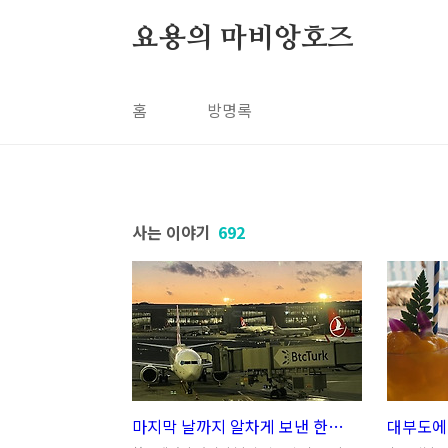
본문 바로가기
요용의 마비앙호즈
홈
방명록
사는 이야기
692
마지막 날까지 알차게 보낸 한국 휴가
대부도에